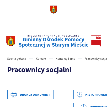
BIULETYN INFORMACJI PUBLICZNEJ
Gminny Ośrodek Pomocy
Społecznej w Starym Mieście
Strona główna
Kontakt
Kontakty i inne
Pracownicy socja
Pracownicy socjalni
DRUKUJ DOKUMENT
HISTORIA WER
Data wytworzenia
2024-02-13 12:05:16
Wytworzył
Obsługa Techniczna