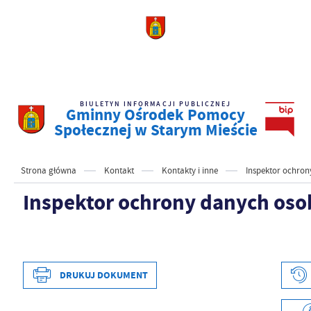
BIULETYN INFORMACJI PUBLICZNEJ
Gminny Ośrodek Pomocy
Społecznej w Starym Mieście
Strona główna
Kontakt
Kontakty i inne
Inspektor ochro
Inspektor ochrony danych os
DRUKUJ DOKUMENT
Data wytworzenia
2024-06-07 15:23:0
Wytworzył
Obsługa Technicz